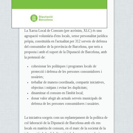
La Xarxa Local de Consum (per acrònim, XLC) és una
agrupació voluntària d'ens locals, sense personalitat jurídica
pròpia, constituïda en l'actualitat per 312 serveis de defensa
del consumidor de la província de Barcelona, que neix a
proposta i amb el suport de la Diputació de Barcelona, amb
la pretensió de:
cohesionar les polítiques i programes locals de
protecció i defensa de les persones consumidores i
usuàries;
treballar de manera coordinada, compartir iniciatives,
objectius i mitjans i evitar les duplicitats;
dinamitzar el consum en l'àmbit local;
donar valor afegit als actuals serveis municipals de
defensa de les persones consumidores i usuàries.
La iniciativa sorgeix com un replantejament de la política de
col·laboració de la Diputació de Barcelona amb els ens
locals en matèria de consum, en el marc de la societat de la