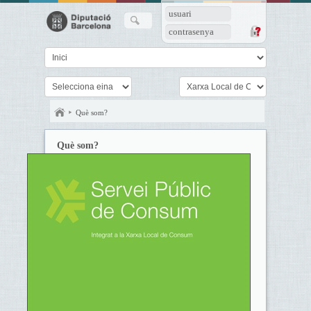
usuari
contrasenya
Què som?
Què som?