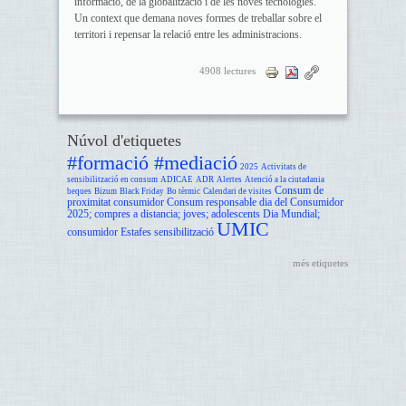
informació, de la globalització i de les noves tecnologies.
Un context que demana noves formes de treballar sobre el
territori i repensar la relació entre les administracions.
4908 lectures
Núvol d'etiquetes
#formació #mediació
2025
Activitats de
sensibilització en consum
ADICAE
ADR
Alertes
Atenció a la ciutadania
Consum de
beques
Bizum
Black Friday
Bo tèrmic
Calendari de visites
proximitat
consumidor
Consum responsable
dia del Consumidor
2025; compres a distancia; joves; adolescents
Dia Mundial;
UMIC
consumidor
Estafes
sensibilització
més etiquetes