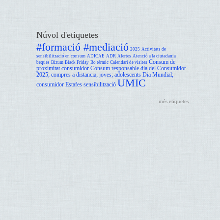
Núvol d'etiquetes
#formació #mediació
2025
Activitats de
sensibilització en consum
ADICAE
ADR
Alertes
Atenció a la ciutadania
Consum de
beques
Bizum
Black Friday
Bo tèrmic
Calendari de visites
proximitat
consumidor
Consum responsable
dia del Consumidor
2025; compres a distancia; joves; adolescents
Dia Mundial;
UMIC
consumidor
Estafes
sensibilització
més etiquetes