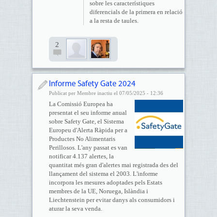
sobre les característiques
diferencials de la primera en relació
a la resta de taules.
2
Informe Safety Gate 2024
Publicat per Membre inactiu el 07/05/2025 - 12:36
La Comissió Europea ha
presentat el seu informe anual
sobre Safety Gate, el Sistema
Europeu d'Alerta Ràpida per a
Productes No Alimentaris
Perillosos. L'any passat es van
notificar 4.137 alertes, la
quantitat més gran d'alertes mai registrada des del
llançament del sistema el 2003. L'informe
incorpora les mesures adoptades pels Estats
membres de la UE, Noruega, Islàndia i
Liechtenstein per evitar danys als consumidors i
aturar la seva venda.