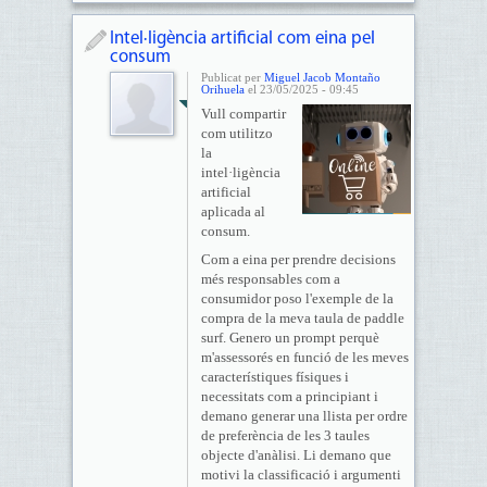
Intel·ligència artificial com eina pel
consum
Publicat per
Miguel Jacob Montaño
Orihuela
el 23/05/2025 - 09:45
Vull compartir
com utilitzo
la
intel·ligència
artificial
aplicada al
consum.
Com a eina per prendre decisions
més responsables com a
consumidor poso l'exemple de la
compra de la meva taula de paddle
surf. Genero un prompt perquè
m'assessorés en funció de les meves
característiques físiques i
necessitats com a principiant i
demano generar una llista per ordre
de preferència de les 3 taules
objecte d'anàlisi. Li demano que
motivi la classificació i argumenti