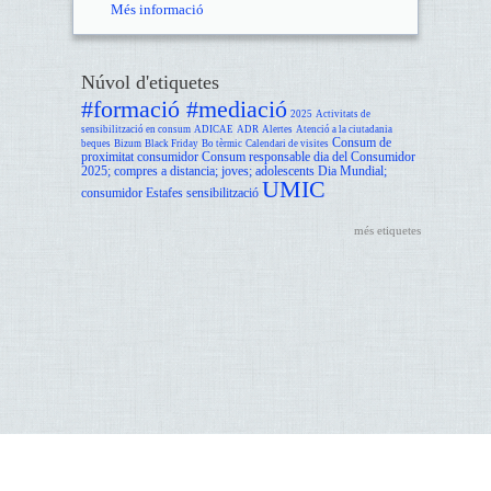
Més informació
Núvol d'etiquetes
#formació #mediació
2025
Activitats de
sensibilització en consum
ADICAE
ADR
Alertes
Atenció a la ciutadania
Consum de
beques
Bizum
Black Friday
Bo tèrmic
Calendari de visites
proximitat
consumidor
Consum responsable
dia del Consumidor
2025; compres a distancia; joves; adolescents
Dia Mundial;
UMIC
consumidor
Estafes
sensibilització
més etiquetes
Accessibilitat
Ajuda
Avís legal